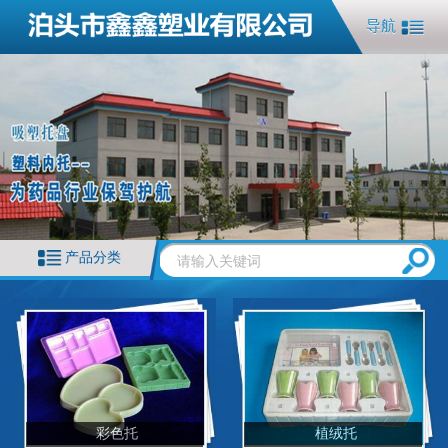
导航
产品分类
彩色托
植绒托