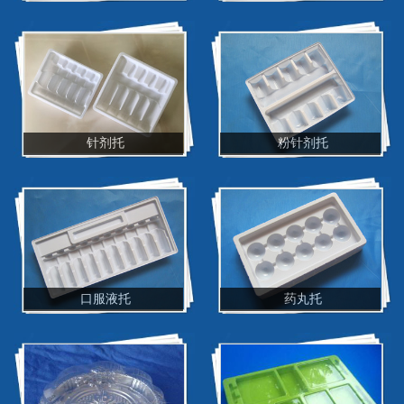
针剂托
粉针剂托
口服液托
药丸托